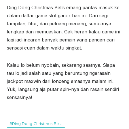
Ding Dong Christmas Bells emang pantas masuk ke
dalam daftar game slot gacor hari ini. Dari segi
tampilan, fitur, dan peluang menang, semuanya
lengkap dan memuaskan. Gak heran kalau game ini
lagi jadi incaran banyak pemain yang pengen cari
sensasi cuan dalam waktu singkat.
Kalau lo belum nyobain, sekarang saatnya. Siapa
tau lo jadi salah satu yang beruntung ngerasain
jackpot maxwin dari lonceng emasnya malam ini.
Yuk, langsung aja putar spin-nya dan rasain sendiri
sensasinya!
Ding Dong Christmas Bells