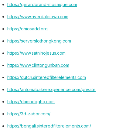
https://gerardbrand-mosaique.com
https://www.riverdaleiowa.com
https://ohiosadd.org
https://serverslothongkong.com
https://www.satninojesus.com
https://www.clintongunban.com
https://dutch.sinteredfilterelements.com
https://antoniabakerexperience.com/private
https://damndoghq.com
https://3d-zabor.com/
https://bengali.sinteredfilterelements.com/