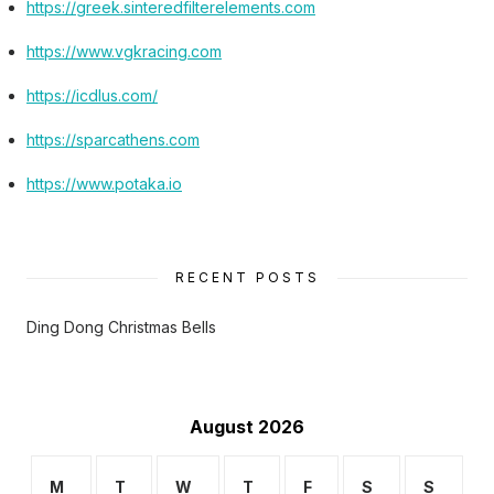
https://greek.sinteredfilterelements.com
https://www.vgkracing.com
https://icdlus.com/
https://sparcathens.com
https://www.potaka.io
RECENT POSTS
Ding Dong Christmas Bells
August 2026
M
T
W
T
F
S
S