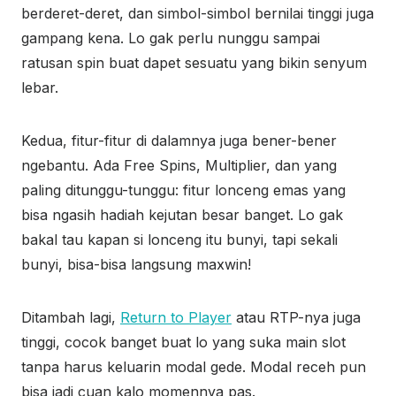
berderet-deret, dan simbol-simbol bernilai tinggi juga
gampang kena. Lo gak perlu nunggu sampai
ratusan spin buat dapet sesuatu yang bikin senyum
lebar.
Kedua, fitur-fitur di dalamnya juga bener-bener
ngebantu. Ada Free Spins, Multiplier, dan yang
paling ditunggu-tunggu: fitur lonceng emas yang
bisa ngasih hadiah kejutan besar banget. Lo gak
bakal tau kapan si lonceng itu bunyi, tapi sekali
bunyi, bisa-bisa langsung maxwin!
Ditambah lagi,
Return to Player
atau RTP-nya juga
tinggi, cocok banget buat lo yang suka main slot
tanpa harus keluarin modal gede. Modal receh pun
bisa jadi cuan kalo momennya pas.