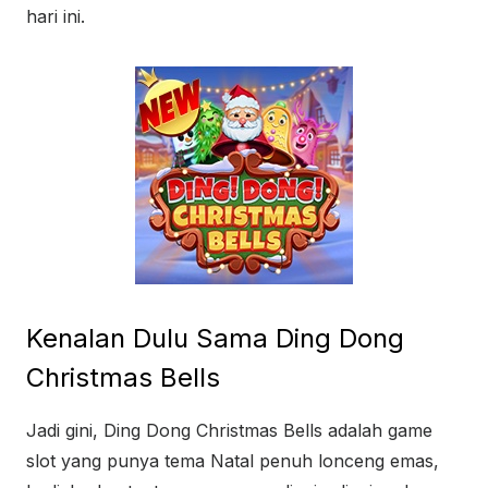
hari ini.
Kenalan Dulu Sama Ding Dong
Christmas Bells
Jadi gini, Ding Dong Christmas Bells adalah game
slot yang punya tema Natal penuh lonceng emas,